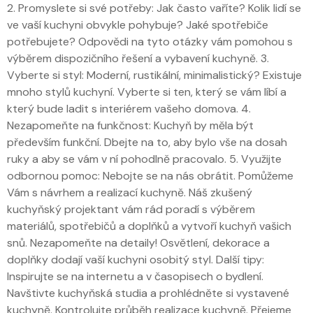
2. Promyslete si své potřeby: Jak často vaříte? Kolik lidí se
ve vaší kuchyni obvykle pohybuje? Jaké spotřebiče
potřebujete? Odpovědi na tyto otázky vám pomohou s
výběrem dispozičního řešení a vybavení kuchyně. 3.
Vyberte si styl: Moderní, rustikální, minimalistický? Existuje
mnoho stylů kuchyní. Vyberte si ten, který se vám líbí a
který bude ladit s interiérem vašeho domova. 4.
Nezapomeňte na funkčnost: Kuchyň by měla být
především funkční. Dbejte na to, aby bylo vše na dosah
ruky a aby se vám v ní pohodlně pracovalo. 5. Využijte
odbornou pomoc: Nebojte se na nás obrátit. Pomůžeme
Vám s návrhem a realizací kuchyně. Náš zkušený
kuchyňský projektant vám rád poradí s výběrem
materiálů, spotřebičů a doplňků a vytvoří kuchyň vašich
snů. Nezapomeňte na detaily! Osvětlení, dekorace a
doplňky dodají vaší kuchyni osobitý styl. Další tipy:
Inspirujte se na internetu a v časopisech o bydlení.
Navštivte kuchyňská studia a prohlédněte si vystavené
kuchyně. Kontrolujte průběh realizace kuchyně. Přejeme