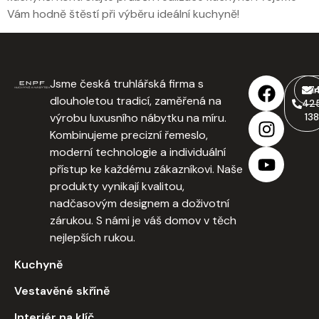
Vám hodně štěstí při výběru ideální kuchyně!
Jsme česká truhlářská firma s
77
i
dlouholetou tradicí, zaměřená na
42
výrobu luxusního nábytku na míru.
138
Kombinujeme precizní řemeslo,
moderní technologie a individuální
přístup ke každému zákazníkovi. Naše
produkty vynikají kvalitou,
nadčasovým designem a doživotní
zárukou. S námi je váš domov v těch
nejlepších rukou.
Kuchyně
Vestavěné skříně
Interiér na klíč