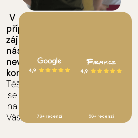
V
případě
zájmu
nás
neváhejte
kontaktovat.
Těšíme
se
na
Vás.
76+ recenzí
56+ recenzí