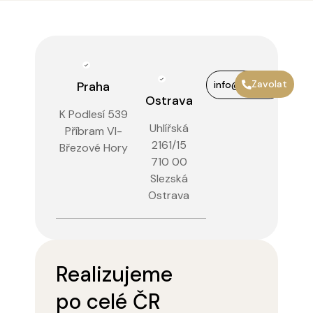
Zavolat
Praha
info@enpf.cz
Ostrava
K Podlesí 539
Uhlířská
Příbram VI-
2161/15
Březové Hory
710 00
Slezská
Ostrava
Realizujeme
po celé ČR