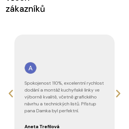
zákazníků
Spokojenost 110%, excelentní rychlost
V
dodání a montáž kuchyňské linky ve
d
výborně kvalitě, včetně grafického
pr
návrhu a technických listů. Přístup
pr
pana Damka byl perfektní.
je
Aneta Trefilová
L