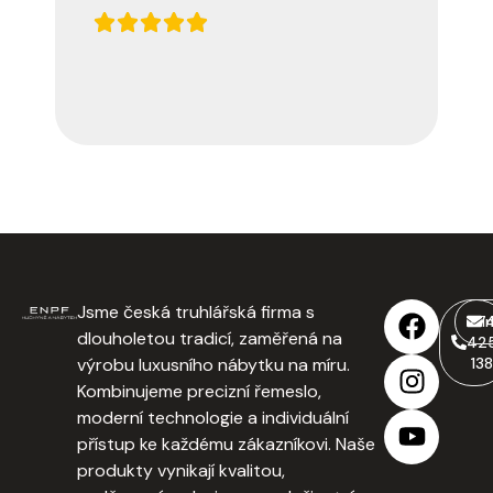
Jsme česká truhlářská firma s
77
i
dlouholetou tradicí, zaměřená na
42
výrobu luxusního nábytku na míru.
138
Kombinujeme precizní řemeslo,
moderní technologie a individuální
přístup ke každému zákazníkovi. Naše
produkty vynikají kvalitou,