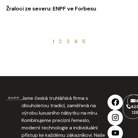
Žraloci ze severu: ENPF ve Forbesu
2
3
4
5
1
Jsme česká truhlářská firma s
77
i
dlouholetou tradicí, zaměřená na
42
výrobu luxusního nábytku na míru.
138
Kombinujeme precizní řemeslo,
moderní technologie a individuální
přístup ke každému zákazníkovi. Naše