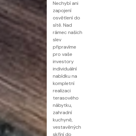
Nechybí ani
zapojení
osvětlení do
sítě. Nad
rámec našich
slev
připravíme
pro vaše
investory
individuální
nabídku na
kompletní
realizaci
terasového
nábytku,
zahradní
kuchyně,
vestavěných
skříní do