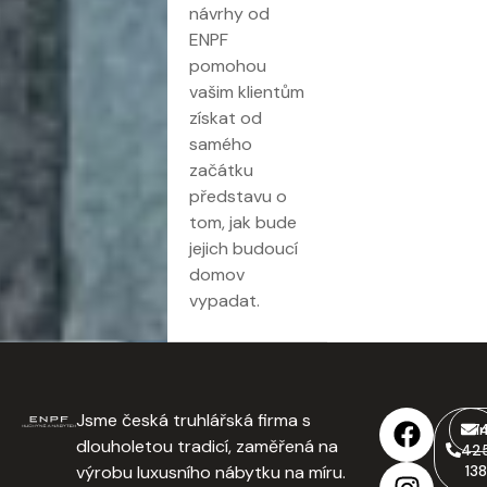
návrhy od
ENPF
pomohou
vašim klientům
získat od
samého
začátku
představu o
tom, jak bude
jejich budoucí
domov
vypadat.
Jsme česká truhlářská firma s
77
i
dlouholetou tradicí, zaměřená na
42
výrobu luxusního nábytku na míru.
138