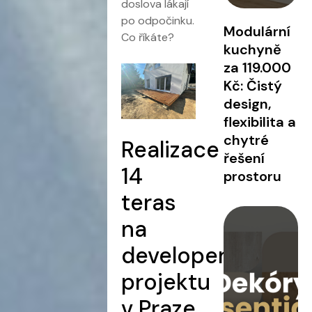
doslova lákají
po odpočinku.
Modulární
Co říkáte?
kuchyně
za 119.000
Kč: Čistý
design,
flexibilita a
chytré
Realizace
řešení
14
prostoru
teras
na
developerském
projektu
v Praze