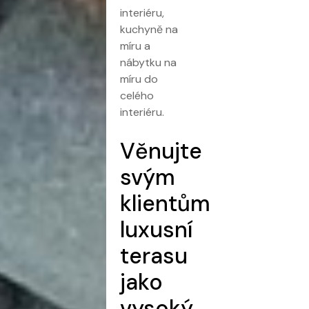
interiéru,
kuchyně na
míru a
nábytku na
míru do
celého
interiéru.
Věnujte
svým
klientům
luxusní
terasu
jako
vysoký