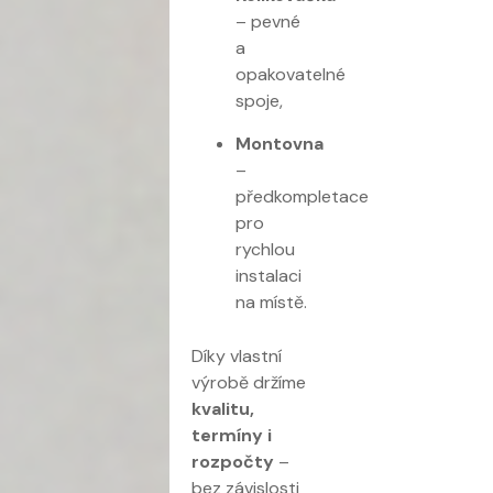
– pevné
a
opakovatelné
spoje,
Montovna
–
předkompletace
pro
rychlou
instalaci
na místě.
Díky vlastní
výrobě držíme
kvalitu,
termíny i
rozpočty
–
bez závislosti