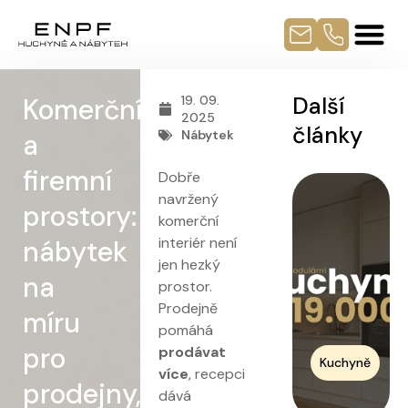
Další
Komerční
19. 09.
2025
články
Nábytek
a
firemní
Dobře
navržený
prostory:
komerční
interiér není
nábytek
jen hezký
na
prostor.
Prodejně
míru
pomáhá
pro
prodávat
Kuchyně
více
, recepci
prodejny,
dává