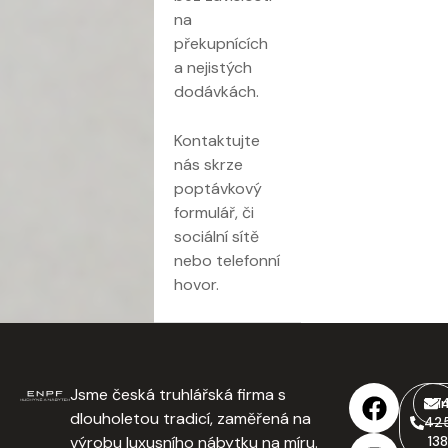
na
překupnících
a nejistých
dodávkách.
Kontaktujte
nás skrze
poptávkový
formulář, či
sociální sítě
nebo telefonní
hovor.
Jsme česká truhlářská firma s
77
i
dlouholetou tradicí, zaměřená na
42
výrobu luxusního nábytku na míru.
138