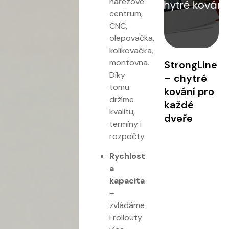
nářezové
centrum,
CNC,
olepovačka,
kolíkovačka,
montovna.
StrongLine
Díky
– chytré
tomu
kování pro
držíme
každé
kvalitu,
dveře
termíny i
rozpočty.
Rychlost
a
kapacita
–
zvládáme
i rollouty