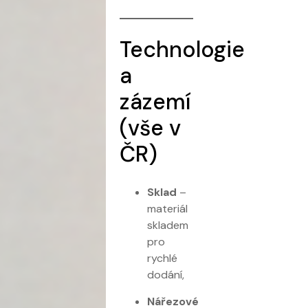
Technologie
a
zázemí
(vše v
ČR)
Sklad
–
materiál
skladem
pro
rychlé
dodání,
Nářezové