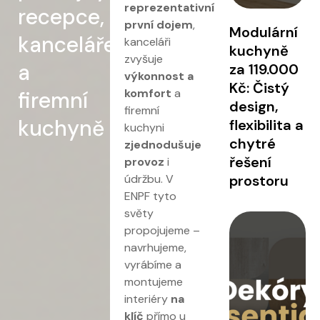
reprezentativní
recepce,
první dojem
,
Modulární
kanceláře
kanceláři
kuchyně
zvyšuje
a
za 119.000
výkonnost a
Kč: Čistý
komfort
a
firemní
design,
firemní
kuchyně
flexibilita a
kuchyni
chytré
zjednodušuje
řešení
provoz
i
údržbu. V
prostoru
ENPF tyto
světy
propojujeme –
navrhujeme,
vyrábíme a
montujeme
interiéry
na
klíč
přímo u