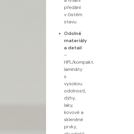
a finální
předání
v čistém
stavu.
Odolné
materiály
a detail
–
HPL/kompakt,
lamináty
s
vysokou
odolností,
dýhy,
laky,
kovové a
skleněné
prvky,
akustické