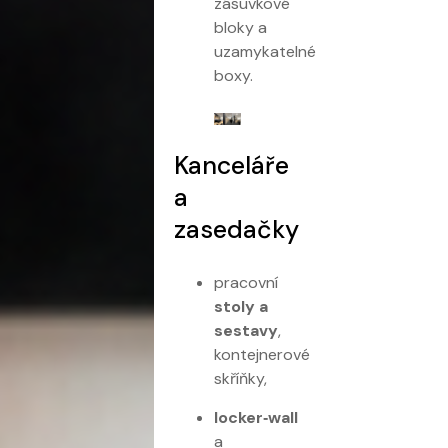
zásuvkové
bloky a
uzamykatelné
boxy.
Kanceláře
a
zasedačky
pracovní
stoly a
sestavy
,
kontejnerové
skříňky,
locker‑wall
a