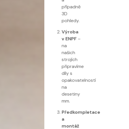
případně
3D
pohledy.
Výroba
v ENPF
–
na
našich
strojích
připravíme
díly s
opakovatelností
na
desetiny
mm.
Předkompletace
a
montáž