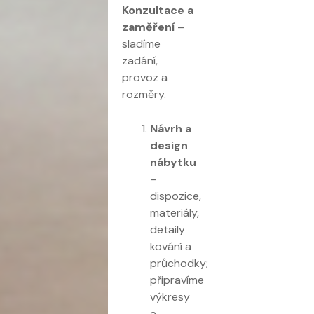
Konzultace a
zaměření
–
sladíme
zadání,
provoz a
rozměry.
Návrh a
design
nábytku
–
dispozice,
materiály,
detaily
kování a
průchodky;
připravíme
výkresy
a