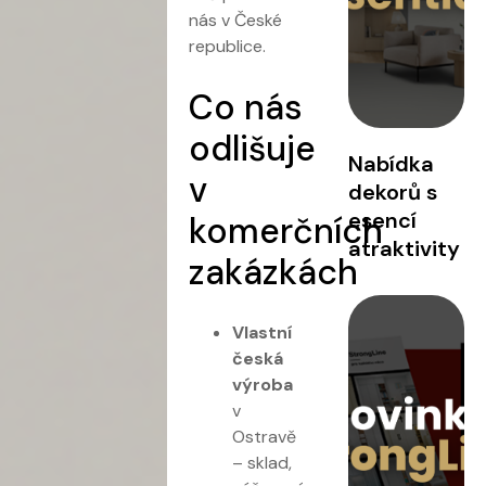
nás v České
republice.
Co nás
odlišuje
Nabídka
v
dekorů s
esencí
komerčních
atraktivity
zakázkách
Vlastní
česká
výroba
v
Ostravě
– sklad,