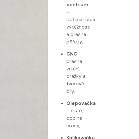
centrum
–
optimalizace
výtěžnosti
a přesné
přířezy,
CNC
–
přesné
vrtání,
drážky a
tvarové
díly,
Olepovačka
– čisté,
odolné
hrany,
Kolíkovačka