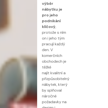
výběr
nábytku je
pro jeho
podnikání
klíčový
,
protože s ním
on i jeho tým
pracují každý
den. V
komerčních
obchodech je
těžké
najít kvalitní a
přizpůsobitelný
nábytek, který
by splňoval
náročné
požadavky na
design i