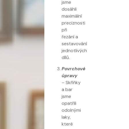
jsme
dosáhli
maximální
preciznosti
při
řezání a
sestavování
jednotlivých
dílů.
Povrchové
úpravy
– Skříňky
a bar
jsme
opatřili
odolnými
laky,
které