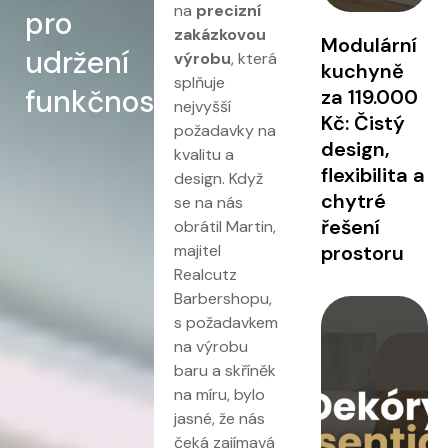
na
precizní
pro
zakázkovou
Modulární
udržení
výrobu
, která
kuchyně
splňuje
funkčnosti
za 119.000
nejvyšší
Kč: Čistý
požadavky na
design,
kvalitu a
flexibilita a
design. Když
chytré
se na nás
řešení
obrátil Martin,
majitel
prostoru
Realcutz
Barbershopu,
s požadavkem
na výrobu
baru a skříněk
na míru, bylo
jasné, že nás
čeká zajímavá