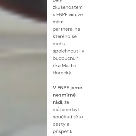
zkušenostem
s ENPF vím, že
mám
partnera, na
kterého se
mohu
spolehnout i v
budoucnu,“
říká Martin
Horecký.
V ENPF jsme
nesmírně
rádi
, že
můžeme být
součástí této
cesty a
přispět k