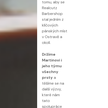
tomu, aby se
Realcutz
Barbershop
stal jedním z
klíčových
pánských míst
v Ostravě a
okolí.
Držíme
Martinovi i
jeho týmu
všechny
prsty
a
těšíme se na
další výzvy,
které nám
tato
spolupráce