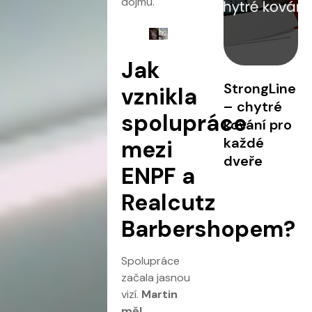
dojmu.
Jak
StrongLine
vznikla
– chytré
spolupráce
kování pro
každé
mezi
dveře
ENPF a
Realcutz
Barbershopem?
Spolupráce
začala jasnou
vizí.
Martin
měl