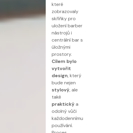
které
zobrazovaly
skříňky pro
uložení barber
nástrojů i
centrální bar s
úložnými
prostory.
Cílem bylo
vytvořit
design
, který
bude nejen
stylový
, ale
také
praktický
a
odolný vůči
každodennímu
používání.
Proces