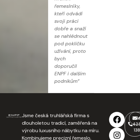
řemeslníky,
kteří odvádí
svoji práci
dobře a snaží
se nahlédnout
pod pokličku
užívání, proto
bych
doporučil
ENPF i dalším
podnikům”
Jsme česká truhlářská firma s
77
i
dlouholetou tradicí, zaměřená na
42
výrobu luxusního nábytku na míru.
138
Kombinujeme precizní řemeslo,