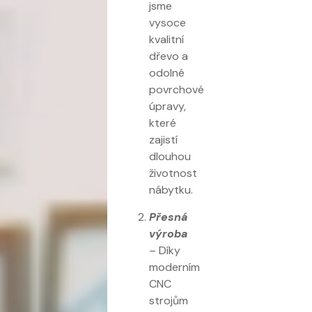
jsme
vysoce
kvalitní
dřevo a
odolné
povrchové
úpravy,
které
zajistí
dlouhou
životnost
nábytku.
Přesná
výroba
– Díky
moderním
CNC
strojům